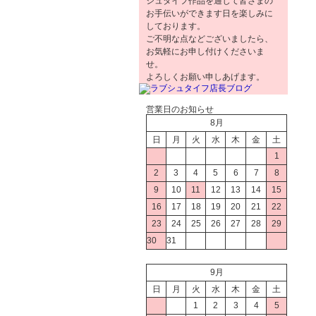
シュタイフ作品を通じて皆さまの
お手伝いができます日を楽しみに
しております。
ご不明な点などございましたら、
お気軽にお申し付けくださいま
せ。
よろしくお願い申しあげます。
営業日のお知らせ
8月
日
月
火
水
木
金
土
1
2
3
4
5
6
7
8
9
10
11
12
13
14
15
16
17
18
19
20
21
22
23
24
25
26
27
28
29
30
31
9月
日
月
火
水
木
金
土
1
2
3
4
5