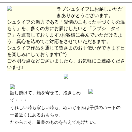
売を開始しました。
ラブシュタイフにお越しいただ
3月11日：
「シュタイフ ソフトキーリング テディベア ベン」のご予
きありがとうございます。
約販売を開始しました。
シュタイフの魅力である「愛情のこもった手づくりの温
3月9日：
「シュタイフ カドリーフレンズ・クマのバーニー」のご予
もり」を、多くの方にお届けしたいと「ラブシュタイ
約販売を開始しました。
フ」を運営しております♪お客様に喜んでいただけるよ
3月8日：
「シュタイフ テディーズ・フォー・トゥモロー・ウサギの
う、真心を込めてご対応をさせていただきます。
メリー」の販売を開始しました。
シュタイフ作品を通じて皆さまのお手伝いができます日
3月7日：
「シュタイフ カドリーフレンズ・カタツムリのスネイリ
を楽しみにしております(^^)
ー」のご予約販売を開始しました。
ご不明な点などございましたら、お気軽にご連絡くださ
1月2日：
春・夏新作の販売を開始しました。
いませ♪
1月1日：
「お年賀あられプレゼントキャンペーン」を開始しまし
た。
11月10日：
「11月30日からの価格改定につきまして」
9月12日：
「シュタイフ テディベアのロージー」
の販売を開始しま
話し掛けて、頬を寄せて、抱きしめ
した。
て・・・
9月11日：
「シュタイフ テディーズ・フォー・トゥモロー・テディ
うれしい時も寂しい時も、ぬいぐるみは子供のハートの
ベア1912」
の販売を開始しました。
9月6日：
一番近くにあるおもちゃ。
「シュタイフ ロージー ラビット＆ベイビー バニー」
の販
売を開始しました。
だからこそ、最良のものを与えてあげたい。
9月5日：
「シュタイフ テディベア グレート・アメリカン ベリーマ