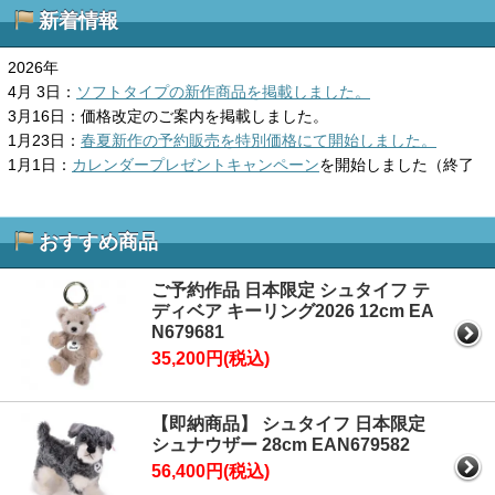
新着情報
2026年
4月 3日：
ソフトタイプの新作商品を掲載しました。
3月16日：価格改定のご案内を掲載しました。
1月23日：
春夏新作の予約販売を特別価格にて開始しました。
1月1日：
カレンダープレゼントキャンペーン
を開始しました（終了
しました）。
2025年
おすすめ商品
6月13日：
「シュタイフ パンダのパンディー」の販売を再開しまし
た。
ご予約作品 日本限定 シュタイフ テ
6月6日：
「シュタイフ ソフトキーリング・ラッキーピッグ」の販売
ディベア キーリング2026 12cm EA
N679681
を再開しました。
35,200円(税込)
6月6日：
「シュタイフ 赤ちゃんペンギンのリオ」の販売を再開しま
した。
6月6日：
「シュタイフ フォックステリアのフォクシー」の販売を開
【即納商品】 シュタイフ 日本限定
始しました。
シュナウザー 28cm EAN679582
6月3日：
「シュタイフ スヌーピー」の販売を開始しました。
56,400円(税込)
6月3日：
「シュタイフ 探偵マウス」の販売を開始しました。