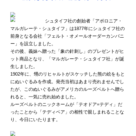
8月9日：
「シュタイフ テディベア ベン」のご予約販売を開始しまし
た。
8月9日：
「シュタイフ コージーイヤーベア 2024」のご予約販売を
シュタイフ社の創始者「アポロニア・
開始しました。
マルガレーテ・シュタイフ」は1877年にシュタイフ社の
8月4日：
「シュタイフ カドリーフレンズ テディベアのジミー クリ
前身となる会社「フェルト・オメールオーダーカンパニ
スマス」のご予約販売を開始しました。
ー」を設立しました。
8月3日：
「シュタイフ カドリーフレンズ テディベアのジミー ハッ
その後、義妹へ贈った「象の針刺し」のプレゼントがヒ
ピーバースデー」のご予約販売を開始しました。
ット商品となり、「マルガレーテ・シュタイフ社」が誕
8月2日：
「シュタイフ フーディーテディベア ドラゴン」のご予約販
生しました。
売を開始しました。
8月1日：
「シュタイフ フーディーテディベア タイガー」のご予約販
1902年に、甥のリヒャルトがスケッチした熊の絵をもと
売を開始しました。
にぬいぐるみを作成。発売当初はあまり売れませんでし
8月1日：
「会員＆メルマガ登録で６％お値引きキャンペーン」を開
たが、このぬいぐるみがアメリカのルーズベルトへ贈ら
始しました。
れると、一気に売れ始めました。
7月31日：
「シュタイフ フーディーテディベア バニー」のご予約販
ルーズベルトのニックネームが「テオドア=テディ」だ
売を開始しました。
ったことから「テディベア」の相性で親しまれることな
7月22日：
「シュタイフ カドリーフレンズ テディベアのジミー ラ
り、今日にいたります。
ブ」のご予約販売を開始しました。
7月18日：
「秋・冬新作のご予約」を開始しました。