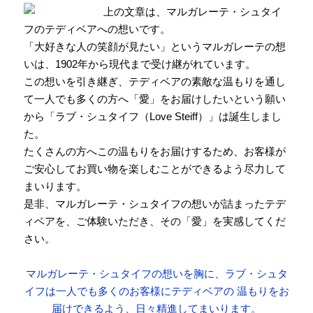
ン」
の販売を開始しました。
上の文章は、マルガレーテ・シュタイ
9月4日：
「シュタイフ エリザベス女王2世記念ベア」
のご予約販売
フのテディベアへの想いです。
を開始しました。
「大好きな人の笑顔が見たい」というマルガレーテの想
9月3日：
「シュタイフ チャールズ国王即位記念ベア」
のご予約販売
いは、1902年から現代まで受け継がれています。
を開始しました。
この想いを引き継ぎ、テディベアの素敵な温もりを通し
8月29日：
「シュタイフ カドリーフレンズ ボール」
のご予約販売を
開始しました。
て一人でも多くの方へ「愛」をお届けしたいという願い
8月28日：
「シュタイフ オーガニック テディベアのノア」
「シュタ
から「ラブ・シュタイフ（Love Steiff）」は誕生しまし
イフ キリンのジーナ」
のご予約販売を開始しました。
た。
8月24日：
「シュタイフ ジェームズ・ボンド テディベア」の販売を
たくさんの方へこの温もりをお届けするため、お客様が
開始しました。
ご安心してお買い物を楽しむことができるよう尽力して
8月23日：
「シュタイフ レッサーパンダのベンジ」のご予約販売を
まいります。
開始しました。
是非、マルガレーテ・シュタイフの想いが詰まったテデ
8月22日：
「シュタイフ ハリネズミのヘッジ―」のご予約販売を開
始しました。
ィベアを、ご体験いただき、その「愛」を実感してくだ
8月21日：
「シュタイフ 赤ちゃんTレックスのジョシ―」のご予約販
さい。
売を開始しました。
8月15日：
「シュタイフ リスのフィル」のご予約販売を開始しまし
マルガレーテ・シュタイフの想いを胸に、ラブ・シュタ
た。
イフは一人でも多くのお客様にテディベアの 温もりをお
8月12日：
「シュタイフ カメのソロ（スロー）」のご予約販売を開
届けできるよう、日々精進してまいります。
始しました。