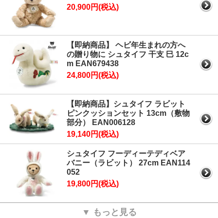
2月19日：
「シュタイフ ガチョウのギルダ」のご予約を開始しまし
20,900円(税込)
た。
2月18日：
「シュタイフ Tレックスのジョシ スーツケース」のご予
約を開始しました。
1月31日：
「シュタイフ テディベアのジミー グッドラック」のご予
【即納商品】 ヘビ年生まれの方へ
約を開始しました。
の贈り物に シュタイフ 干支 巳 12c
m EAN679438
1月31日：
「シュタイフ スーパーマン テディベア」のご予約を開始
24,800円(税込)
しました。
1月31日：
「シュタイフ バットマン テディベア」のご予約を開始し
ました。
【即納商品】シュタイフ ラビット
1月10日：
「春・夏新作のご予約販売」を開始しました。
ピンクッションセット 13cm（敷物
部分） EAN006128
2024年
19,140円(税込)
12月6日：カレンダープレゼントキャンペーンを開始しました。
4月23日：
「シュタイフ ガチョウのギルダ」の販売を開始しまし
シュタイフ フーディーテディベア
た。
バニー（ラビット） 27cm EAN114
3月11日：
「シュタイフ ディズニー クリストファーロビン くまのプ
052
ーさん」のご予約販売を開始しました。
19,800円(税込)
3月11日：
「シュタイフ ディズニー くまのプーさん」のご予約販売
を開始しました。
▼ もっと見る
3月11日：
「シュタイフ ディズニー プリンセス 白雪姫」のご予約販