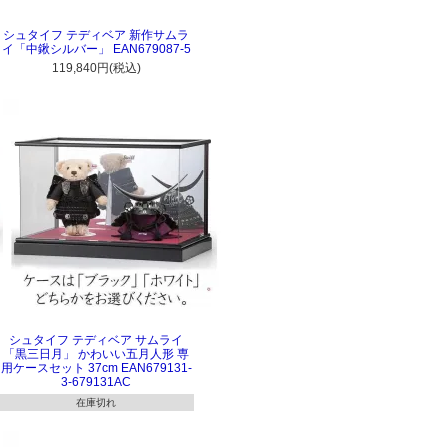
シュタイフ テディベア 新作サムラ
イ「中鍬シルバー」 EAN679087-5
119,840円(税込)
シュタイフ テディベア サムライ
「黒三日月」 かわいい五月人形 専
用ケースセット 37cm EAN679131-
3-679131AC
在庫切れ