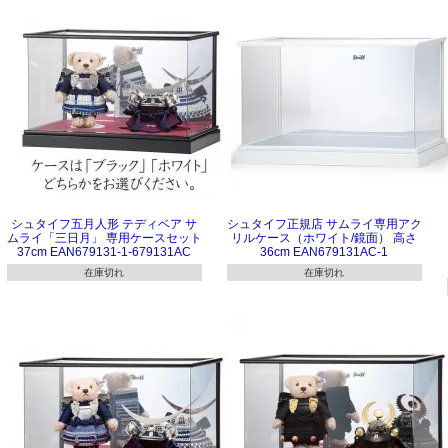
シュタイフ五月人形 テディベア サ
シュタイフ正規店 サムライ専用アク
ムライ「三日月」 専用ケースセット
リルケース（ホワイト/鏡面） 高さ
37cm EAN679131-1-679131AC
36cm EAN679131AC-1
在庫切れ
在庫切れ