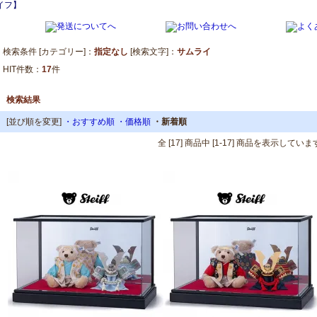
イフ】
検索条件 [カテゴリー]：
指定なし
[検索文字]：
サムライ
HIT件数：
17
件
検索結果
[並び順を変更]
・おすすめ順
・価格順
・新着順
全 [17] 商品中 [1-17] 商品を表示してい