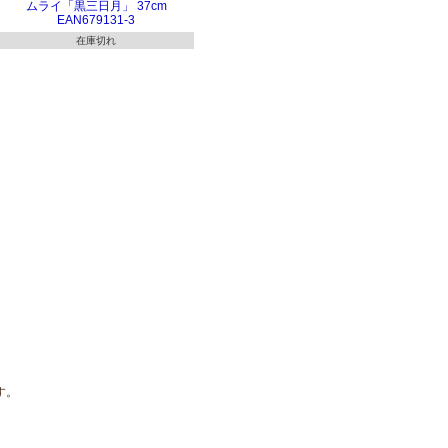
ムライ「黒三日月」 37cm
EAN679131-3
在庫切れ
ます。