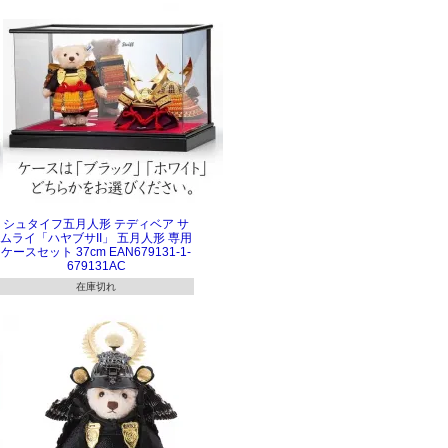
シュタイフ五月人形 テディベア サ
ムライ「ハヤブサII」 五月人形 専用
ケースセット 37cm EAN679131-1-
679131AC
在庫切れ