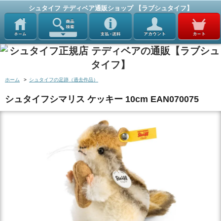
シュタイフ テディベア通販ショップ 【ラブシュタイフ】
ホーム
>
シュタイフの足跡（過去作品）
シュタイフシマリス ケッキー 10cm EAN070075