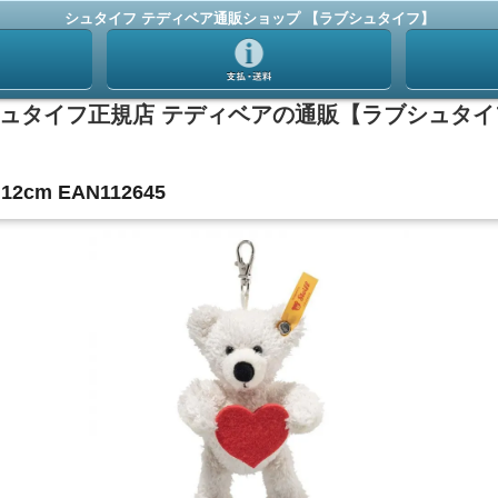
シュタイフ テディベア通販ショップ 【ラブシュタイフ】
m EAN112645