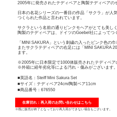
2005年に発売されたテディベアと陶製テディベアの
日本の名花シリーズの一番目の作品「サクラ」が人
つくられた作品と言われています。
サクラという名前の通りピンクモヘアがとても美し
陶製のテディベアは、ドイツのGoebel社によって
「MINI SAKURA」という刺繍の入ったピンク色
またサクラテディベアの右足には「MINI SAKURA 
ます。
※2005年に日本限定で1000体販売されたテディベ
※外箱に経年劣化等による汚れ・傷みがございます
■英語名：Steiff Mini Sakura Set
■サイズ：テディベア24cm/陶製ベア11cm
■商品番号：676550
在庫切れ：再入荷のお問い合わせはこちら
※既に販売が終了となっており再入荷ができない場合もございます。