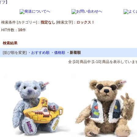
イフ】
検索条件 [カテゴリー]：
指定なし
[検索文字]：
ロックス！
HIT件数：
10
件
検索結果
[並び順を変更]
・おすすめ順
・価格順
・新着順
全 [10] 商品中 [1-10] 商品を表示してい