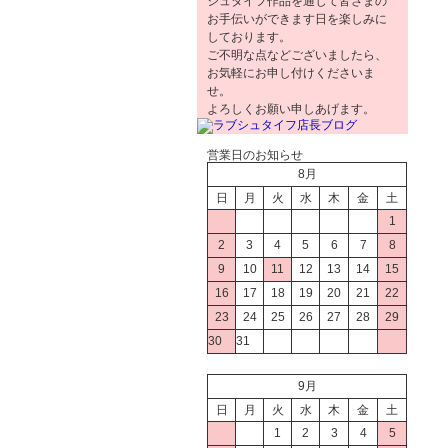
シュタイフ作品を通じて皆さまの
お手伝いができます日を楽しみに
しております。
ご不明な点などございましたら、
お気軽にお申し付けくださいま
せ。
よろしくお願い申しあげます。
営業日のお知らせ
8月
日
月
火
水
木
金
土
1
2
3
4
5
6
7
8
9
10
11
12
13
14
15
16
17
18
19
20
21
22
23
24
25
26
27
28
29
30
31
9月
日
月
火
水
木
金
土
1
2
3
4
5