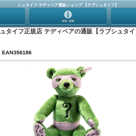
シュタイフ テディベア通販ショップ 【ラブシュタイフ】
AN356186