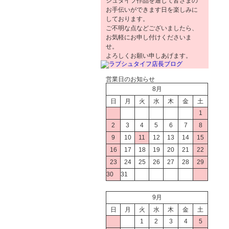
シュタイフ作品を通じて皆さまの
お手伝いができます日を楽しみに
しております。
ご不明な点などございましたら、
お気軽にお申し付けくださいま
せ。
よろしくお願い申しあげます。
営業日のお知らせ
8月
日
月
火
水
木
金
土
1
2
3
4
5
6
7
8
9
10
11
12
13
14
15
16
17
18
19
20
21
22
23
24
25
26
27
28
29
30
31
9月
日
月
火
水
木
金
土
1
2
3
4
5